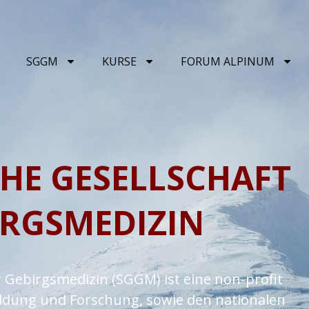
SGGM
KURSE
FORUM ALPINUM
HE GESELLSCHAFT
IRGSMEDIZIN
r Gebirgsmedizin (SGGM) ist eine non-profit
ildung und Forschung, sowie den nationalen