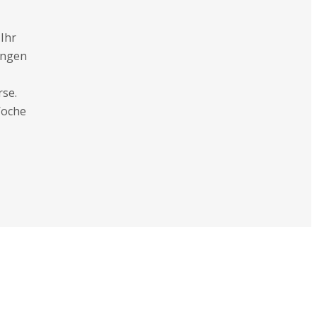
Ihr
ungen
rse.
Woche