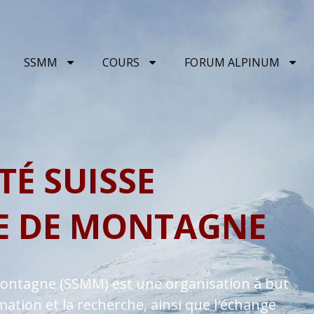
SSMM
COURS
FORUM ALPINUM
TÉ SUISSE
E DE MONTAGNE
Montagne (SSMM) est une organisation à but
mation et la recherche, ainsi que l'échange