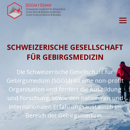
SCHWEIZERISCHE GESELLSCHAFT
FÜR GEBIRGSMEDIZIN
Die Schweizerische Gesellschaft für
Gebirgsmedizin (SGGM) ist eine non-profit
Organisation und fördert die Ausbildung
und Forschung, sowie den nationalen und
internationalen Erfahrungsaustausch im
Bereich der Gebirgsmedizin.