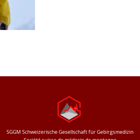
SGGM Schweizerische Gesellschaft für Gebirgsmedizin