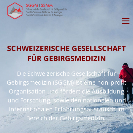
SCHWEIZERISCHE GESELLSCHAFT
FÜR GEBIRGSMEDIZIN
Die Schweizerische Gesellschaft für
Gebirgsmedizin (SGGM) ist eine non-profit
Organisation und fördert die Ausbildung
und Forschung, sowie den nationalen und
internationalen Erfahrungsaustausch im
Bereich der Gebirgsmedizin.