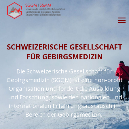
SCHWEIZERISCHE GESELLSCHAFT
FÜR GEBIRGSMEDIZIN
Die Schweizerische Gesellschaft für
Gebirgsmedizin (SGGM) ist eine non-profit
Organisation und fördert die Ausbildung
und Forschung, sowie den nationalen und
internationalen Erfahrungsaustausch im
Bereich der Gebirgsmedizin.